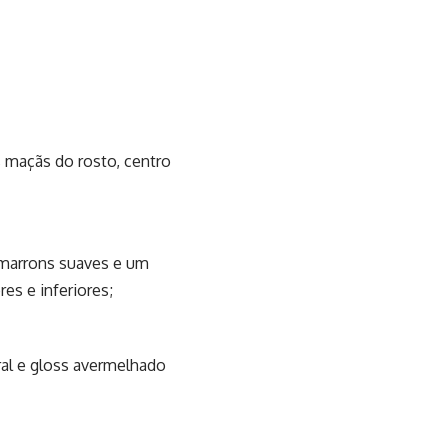
s maçãs do rosto, centro
 marrons suaves e um
res e inferiores;
oral e gloss avermelhado