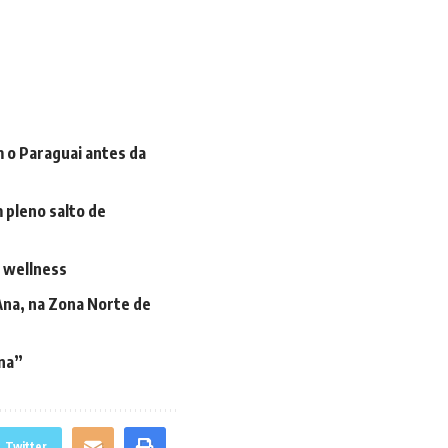
m o Paraguai antes da
 pleno salto de
o wellness
Ana, na Zona Norte de
ana”
Twitter