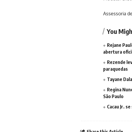
Assessoria de
You Migh
Rejane Paul
abertura ofici
Rezende lev
paraquedas
Tayane Dala
Regina Nune
São Paulo
Cacau Jr. s
Share this Article