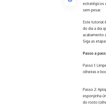
estratégicos 
sem pesar.
Este tutorial
do dia a dia 
acabamento ga
Siga as etapa
Passo a pas
Passo 1: Limp
olheiras e bo
Passo 2: Apli
esponjinha úm
do rosto (olh