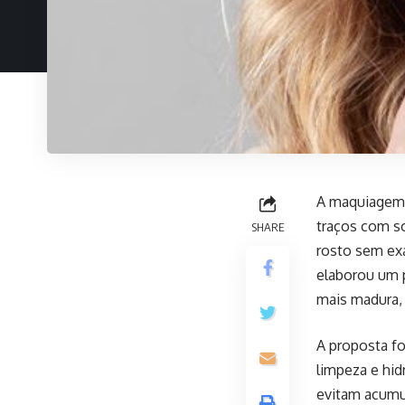
A maquiagem p
traços com so
SHARE
rosto sem ex
elaborou um p
mais madura,
A proposta f
limpeza e hid
evitam acumu