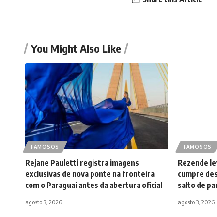
You Might Also Like
FAMOSOS
FAMOSOS
Rejane Pauletti registra imagens
Rezende lev
exclusivas de nova ponte na fronteira
cumpre des
com o Paraguai antes da abertura oficial
salto de p
agosto 3, 2026
agosto 3, 2026