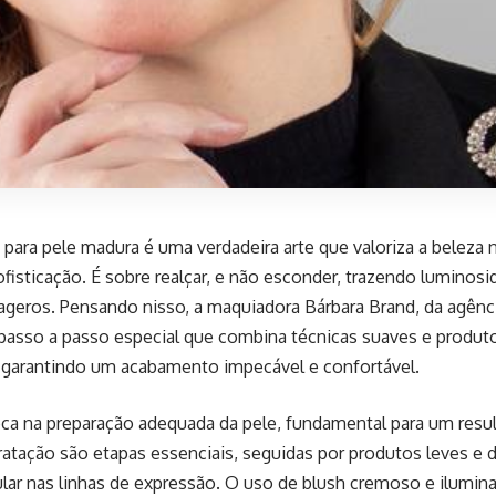
ara pele madura é uma verdadeira arte que valoriza a beleza n
fisticação. É sobre realçar, e não esconder, trazendo luminosi
ageros. Pensando nisso, a maquiadora Bárbara Brand, da agênc
asso a passo especial que combina técnicas suaves e produto
 garantindo um acabamento impecável e confortável.
oca na preparação adequada da pele, fundamental para um resu
ratação são etapas essenciais, seguidas por produtos leves e d
lar nas linhas de expressão. O uso de blush cremoso e ilumi