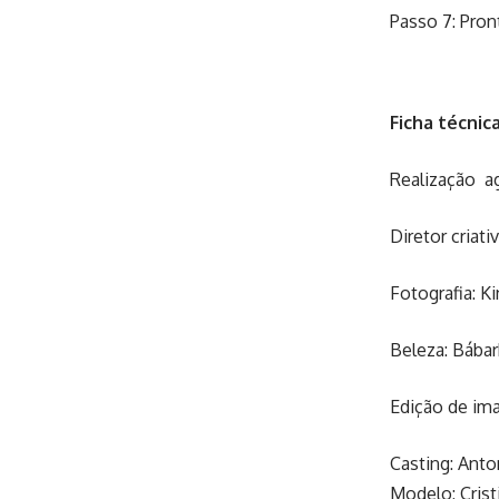
Passo 7: Pront
Ficha técnic
Realização a
Diretor criat
Fotografia: K
Beleza: Bába
Edição de ima
Casting: Anto
Modelo: Crist