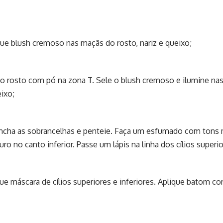
que blush cremoso nas maçãs do rosto, nariz e queixo;
 o rosto com pó na zona T. Sele o blush cremoso e ilumine na
eixo;
encha as sobrancelhas e penteie. Faça um esfumado com tons
ro no canto inferior. Passe um lápis na linha dos cílios superio
que máscara de cílios superiores e inferiores. Aplique batom c