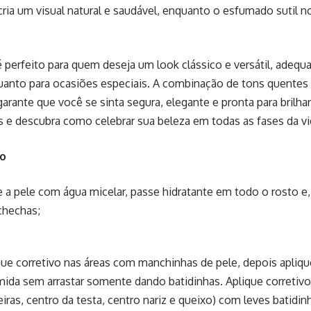
cria um visual natural e saudável, enquanto o esfumado sutil no
 é perfeito para quem deseja um look clássico e versátil, adeq
quanto para ocasiões especiais. A combinação de tons quentes 
rante que você se sinta segura, elegante e pronta para bril
s e descubra como celebrar sua beleza em todas as fases da vi
so
e a pele com água micelar, passe hidratante em todo o rosto e
chechas;
que corretivo nas áreas com manchinhas de pele, depois apliq
ida sem arrastar somente dando batidinhas. Aplique corretivo
eiras, centro da testa, centro nariz e queixo) com leves batidin