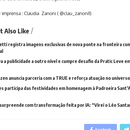
 imprensa : Claudia Zanoni ( @clau_zanoni1)
t Also Like
etti registra imagens exclusivas de nova ponte na fronteira co
al
a a publicidade a outro nível e cumpre desafio da Pratic Leve em
zen anuncia parceria com a TRUE e reforça atuação no univers
s participa das festividades em homenagem à Padroeira Sant’
e surpreende com transformação feita por IA: “Virei o Léo Sant
Facebook