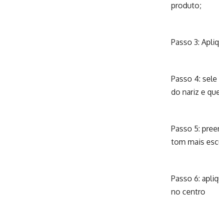
produto;
Passo 3: Apli
Passo 4: sele
do nariz e qu
Passo 5: pre
tom mais escu
Passo 6: apli
no centro