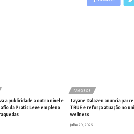
FAMOSOS
a a publicidade a outro nível e
Tayane Dalazen anuncia parce
afio da Pratic Leve em pleno
TRUE e reforça atuação no un
araquedas
wellness
julho 29, 2026