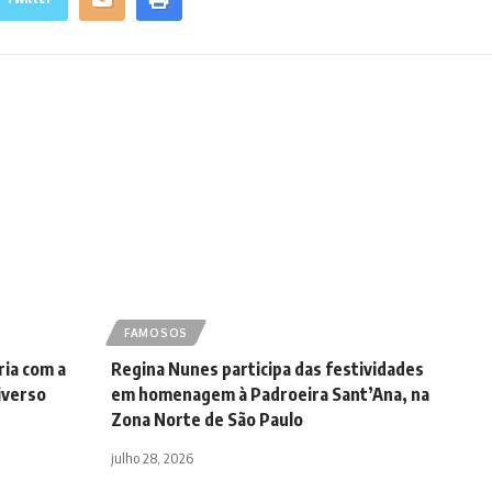
FAMOSOS
ria com a
Regina Nunes participa das festividades
iverso
em homenagem à Padroeira Sant’Ana, na
Zona Norte de São Paulo
julho 28, 2026