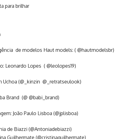
a para brilhar
a
gência de modelos Haut models: ( @hautmodelsbr)
ivo: Leonardo Lopes ( @leolopes19)
in Uchoa (@_kinzin @_retratseulook)
rba Brand (@ @babi_brand)
gem: João Paulo Lisboa (@jplisboa)
nia de Biazzi (@Antoniadebiazzi)
ina Guilhermate (@cristinaguilhermate)