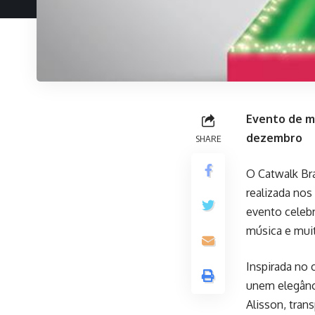
Evento de mo
dezembro
SHARE
O Catwalk Bra
realizada nos
evento celeb
música e muit
Inspirada no 
unem elegânci
Alisson, tran