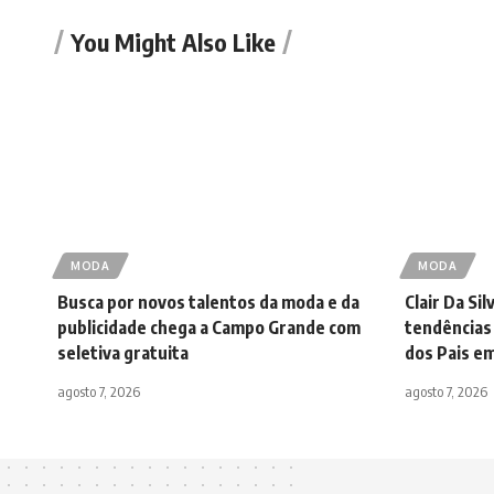
You Might Also Like
MODA
MODA
Busca por novos talentos da moda e da
Clair Da Si
publicidade chega a Campo Grande com
tendências 
seletiva gratuita
dos Pais em
agosto 7, 2026
agosto 7, 2026