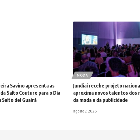
MODA
lveira Savino apresenta as
Jundiaí recebe projeto naciona
da Salto Couture para o Dia
aproxima novos talentos dos
 Salto del Guairá
da moda e da publicidade
agosto 7, 2026