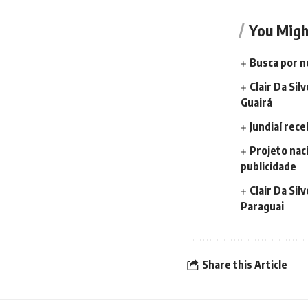
You Migh
Busca por n
Clair Da Sil
Guairá
Jundiaí rec
Projeto nac
publicidade
Clair Da Si
Paraguai
Share this Article