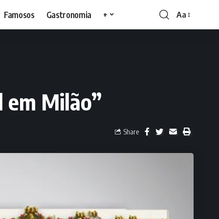
Famosos
Gastronomia
+
Aa
l em Milão”
Share