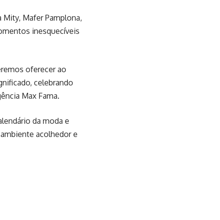
a Mity, Mafer Pamplona,
momentos inesquecíveis
ueremos oferecer ao
nificado, celebrando
agência Max Fama.
alendário da moda e
 ambiente acolhedor e