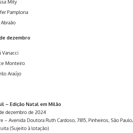
ssa Mity
fer Pamplona
 Abraão
 de dezembro
á Vanacci
ce Monteiro
ilo Araújo
il – Edição Natal em Milão
 de dezembro de 2024
e – Avenida Doutora Ruth Cardoso, 7815, Pinheiros, São Paul
uita (Sujeito à lotação)