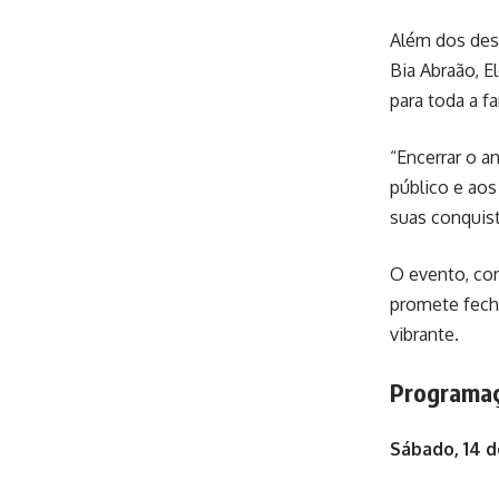
Além dos desf
Bia Abraão, E
para toda a fa
“Encerrar o a
público e aos
suas conquist
O evento, com
promete fech
vibrante.
Programa
Sábado, 14 