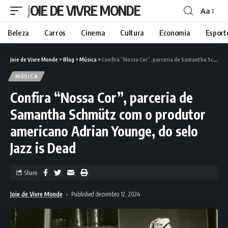
JOIE DE VIVRE MONDE
Aa
Beleza
Carros
Cinema
Cultura
Economia
Esport
Joie de Vivre Monde
>
Blog
>
Música
>
Confira “Nossa Cor”, parceria de Samantha Schmütz com o produtor americano Adrian Younge, do selo Jazz is Dead
MÚSICA
Confira “Nossa Cor”, parceria de
Samantha Schmütz com o produtor
americano Adrian Younge, do selo
Jazz is Dead
Share
Joie de Vivre Monde
Published dezembro 12, 2024