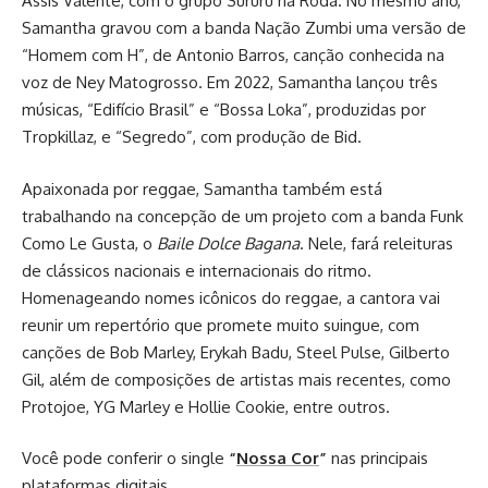
Assis Valente, com o grupo Sururu na Roda. No mesmo ano,
Samantha gravou com a banda Nação Zumbi uma versão de
“Homem com H”, de Antonio Barros, canção conhecida na
voz de Ney Matogrosso. Em 2022, Samantha lançou três
músicas, “Edifício Brasil” e “Bossa Loka”, produzidas por
Tropkillaz, e
“Segredo”, com produção de Bid.
A
paixonada por reggae, Samantha também está
trabalhando na concepção de um projeto com a banda Funk
Como Le Gusta, o
Baile Dolce Bagana
. Nele, fará releituras
de clássicos nacionais e internacionais do ritmo.
Homenageando nomes icônicos do reggae, a cantora vai
reunir um repertório que promete muito suingue, com
canções de Bob Marley, Erykah Badu, Steel Pulse, Gilberto
Gil, além de composições de artistas mais recentes, como
Protojoe, YG Marley e Hollie Cookie, entre outros.
Você pode conferir o single
“
Nossa Cor
”
nas principais
plataformas digitais.