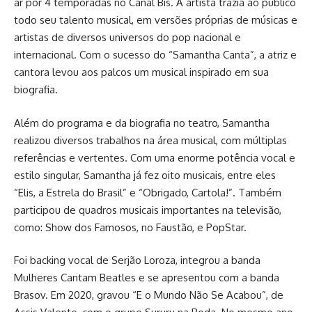
ar por 4 temporadas no Canal Bis. A artista trazia ao público
todo seu talento musical, em versões próprias de músicas e
artistas de diversos universos do pop nacional e
internacional. Com o sucesso do “Samantha Canta”, a atriz e
cantora levou aos palcos um musical inspirado em sua
biografia.
Além do programa e da biografia no teatro, Samantha
realizou diversos trabalhos na área musical, co
m múltiplas
referências e vertentes. Com uma enorme potência vocal e
estilo singular, Samantha já fez oito musicais, entre eles
“Elis, a Estrela do Brasil” e “Obrigado, Cartola!”. Também
participou de quadros musicais importantes na televisão,
como: Show dos Famosos, no Faustão, e
PopStar.
F
oi backing vocal de Serjão Loroza, integrou a banda
Mulheres Cantam Beatles e se apresentou com a banda
Brasov. Em 2020, gravou “E o Mundo Não Se Acabou”, de