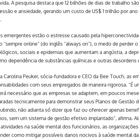
da. A pesquisa destaca que 12 bilhões de dias de trabalho sã
essão e ansiedade, gerando um custo de US$ 1 trilhão por ano
.
os emergentes estão o estresse causado pela hiperconectivida
do “sempre online” (do inglês “always on”), o medo de perder 
ológicos, sociais e epidemias que aumentam a angústia, a dep
mo dependência de substâncias químicas e outras desordens
na Carolina Peuker, sócia-fundadora e CEO da Bee Touch, as e
onsabilidades com seus empregados de maneira rigorosa. “É um
 será necessário que as empresas se adaptem, em poucos meses
aradas tecnicamente para demonstrar seus Planos de Gestão d
subindo, não adianta só dizer que faz ou oferecer apenas bene
ios, sem um sistema de gestão efetivo implantado”, afirma. 
atividades na saúde mental dos funcionários, as organizações 
nder como mitigar possíveis danos nocivos à saúde mental da f