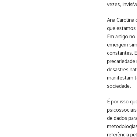
vezes, invisív
Ana Carolina 
que estamos v
Em artigo no 
emergem simu
constantes. E
precariedade 
desastres natu
manifestam ta
sociedade.
É por isso qu
psicossociais
de dados para
metodologias
referência p