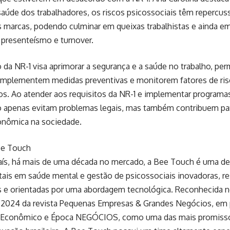
saúde dos trabalhadores, os riscos psicossociais têm repercu
 marcas, podendo culminar em queixas trabalhistas e ainda em
 presenteísmo e turnover.
 da NR-1 visa aprimorar a segurança e a saúde no trabalho, pe
implementem medidas preventivas e monitorem fatores de risc
os. Ao atender aos requisitos da NR-1 e implementar programas
 apenas evitam problemas legais, mas também contribuem pa
nômica na sociedade.
ee Touch
país, há mais de uma década no mercado, a Bee Touch é uma d
tais em saúde mental e gestão de psicossociais inovadoras, r
s e orientadas por uma abordagem tecnológica. Reconhecida no
 2024 da revista Pequenas Empresas & Grandes Negócios, em 
r Econômico e Época NEGÓCIOS, como uma das mais promiss