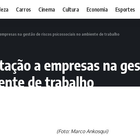
leza
Carros
Cinema
Cultura
Economia
Esportes
empresas na gestão de riscos psicossociais no ambiente de trabalho
ntação a empresas na ges
ente de trabalho
(Foto: Marco Ankosqui)