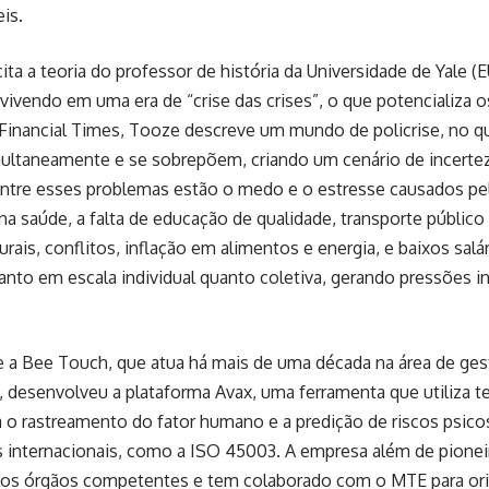
eis.
cita a teoria do professor de história da Universidade de Yale 
ivendo em uma era de “crise das crises”, o que potencializa o
Financial Times, Tooze descreve um mundo de policrise, no q
ltaneamente e se sobrepõem, criando um cenário de incertez
ntre esses problemas estão o medo e o estresse causados pela
na saúde, a falta de educação de qualidade, transporte público 
rais, conflitos, inflação em alimentos e energia, e baixos salár
nto em escala individual quanto coletiva, gerando pressões i
e a Bee Touch, que atua há mais de uma década na área de ges
, desenvolveu a plataforma Avax, uma ferramenta que utiliza te
 o rastreamento do fator humano e a predição de riscos psicos
 internacionais, como a ISO 45003. A empresa além de pioneir
elos órgãos competentes e tem colaborado com o MTE para or