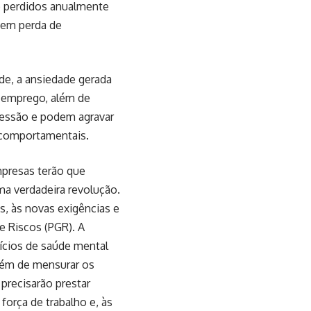
o perdidos anualmente
 em perda de
de, a ansiedade gerada
o emprego, além de
ressão e podem agravar
 comportamentais.
mpresas terão que
a verdadeira revolução.
, às novas exigências e
e Riscos (PGR). A
fícios de saúde mental
Além de mensurar os
precisarão prestar
orça de trabalho e, às