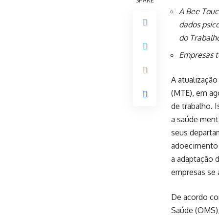
SHARE
A Bee Touc
dados psic
do Trabalh
Empresas t
A atualizaçã
(MTE), em ago
de trabalho. 
a saúde menta
seus departa
adoecimento 
a adaptação d
empresas se 
De acordo co
Saúde (OMS),