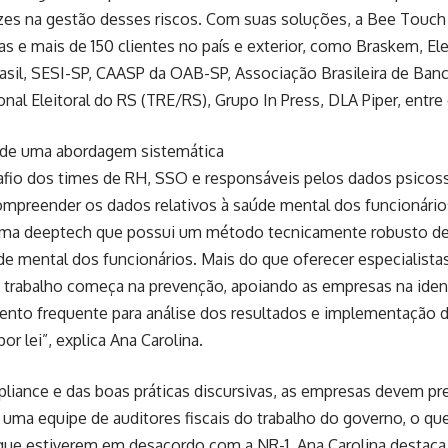
azes na gestão desses riscos. Com suas soluções, a Bee Touc
as e mais de 150 clientes no país e exterior, como Braskem, El
Brasil, SESI-SP, CAASP da OAB-SP, Associação Brasileira de Ba
onal Eleitoral do RS (TRE/RS), Grupo In Press, DLA Piper, entre
de uma abordagem sistemática
fio dos times de RH, SSO e responsáveis pelos dados psicosso
ompreender os dados relativos à saúde mental dos funcionários
ma deeptech que possui um método tecnicamente robusto de 
e mental dos funcionários. Mais do que oferecer especialist
 trabalho começa na prevenção, apoiando as empresas na ident
to frequente para análise dos resultados e implementação d
or lei”, explica Ana Carolina.
iance e das boas práticas discursivas, as empresas devem pre
 uma equipe de auditores fiscais do trabalho do governo, o qu
que estiverem em desacordo com a NR-1. Ana Carolina destaca