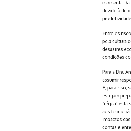
momento da vi
devido à depr
produtividade
Entre os risc
pela cultura 
desastres ec
condições co
Para a Dra. A
assumir resp
E, para isso,
estejam prep
“régua” está 
aos funcionár
impactos das 
contas e ente