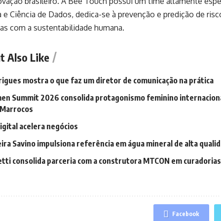
ovação brasileiro. A Bee Touch possui um time altamente espe
 e Ciência de Dados, dedica-se à prevenção e predição de ris
s com a sustentabilidade humana.
t Also Like
rigues mostra o que faz um diretor de comunicação na prática
n Summit 2026 consolida protagonismo feminino internaciona
 Marrocos
gital acelera negócios
veira Savino impulsiona referência em água mineral de alta quali
etti consolida parceria com a construtora MTCON em curadorias 
Facebook