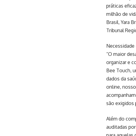
práticas efic
milhão de vid
Brasil, Yara 
Tribunal Regi
Necessidade 
“O maior desa
organizar e c
Bee Touch, u
dados da saúd
online, nosso
acompanhamen
são exigidos p
Além do compl
auditadas por
para aquelas 