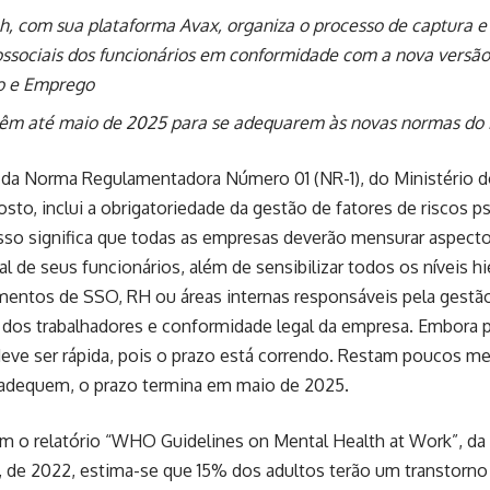
h, com sua plataforma Avax, organiza o processo de captura 
ossociais dos funcionários em conformidade com a nova versão 
o e Emprego
êm até maio de 2025 para se adequarem às novas normas do
o da Norma Regulamentadora Número 01 (NR-1), do Ministério 
sto, inclui a obrigatoriedade da gestão de fatores de riscos 
Isso significa que todas as empresas deverão mensurar aspect
l de seus funcionários, além de sensibilizar todos os níveis hi
mentos de SSO, RH ou áreas internas responsáveis pela gestão
dos trabalhadores e conformidade legal da empresa. Embora p
eve ser rápida, pois o prazo está correndo. Restam poucos me
adequem, o prazo termina em maio de 2025.
m o relatório “WHO Guidelines on Mental Health at Work”, da
 de 2022, estima-se que 15% dos adultos terão um transtorn