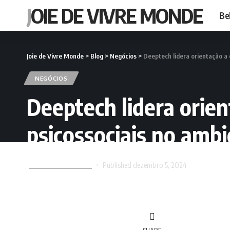
JOIE DE VIVRE MONDE
Be
Joie de Vivre Monde
>
Blog
>
Negócios
>
Deeptech lidera orientação a 
NEGÓCIOS
Deeptech lidera orie
psicossociais no ambi
Joie de Vivre Monde
Published dezembro 5, 2024