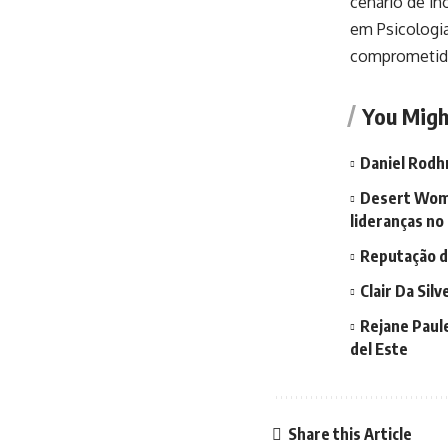
cenário de in
em Psicologia
comprometida
You Migh
Daniel Rodh
Desert Wome
lideranças no
Reputação di
Clair Da Sil
Rejane Paul
del Este
Share this Article