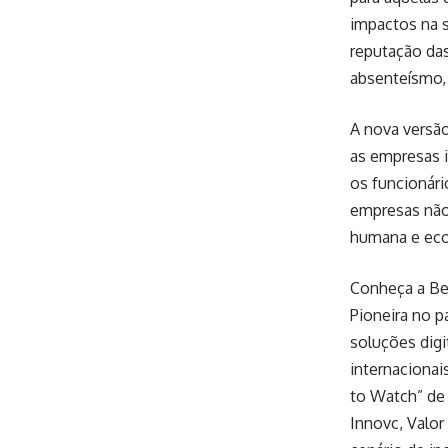
impactos na 
reputação das
absenteísmo,
A nova versão
as empresas 
os funcionári
empresas não
humana e eco
Conheça a B
Pioneira no 
soluções digi
internacionai
to Watch” de
Innovc, Valo