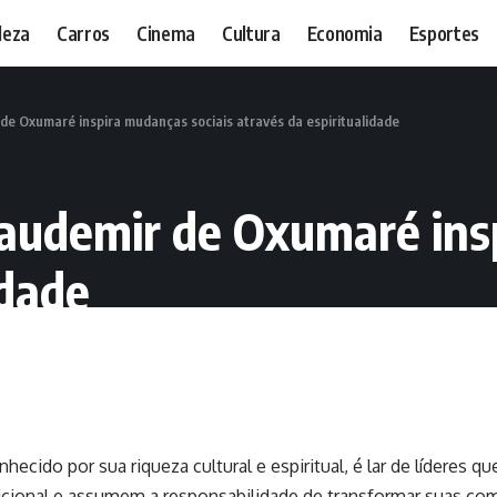
leza
Carros
Cinema
Cultura
Economia
Esportes
de Oxumaré inspira mudanças sociais através da espiritualidade
audemir de Oxumaré insp
idade
nhecido por sua riqueza cultural e espiritual, é lar de líderes 
dicional e assumem a responsabilidade de transformar suas co