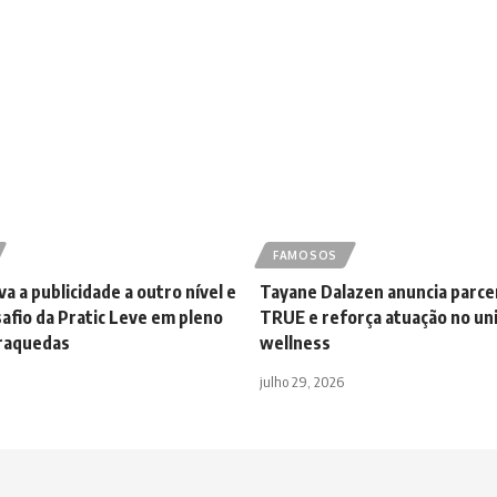
FAMOSOS
a a publicidade a outro nível e
Tayane Dalazen anuncia parce
afio da Pratic Leve em pleno
TRUE e reforça atuação no un
araquedas
wellness
julho 29, 2026