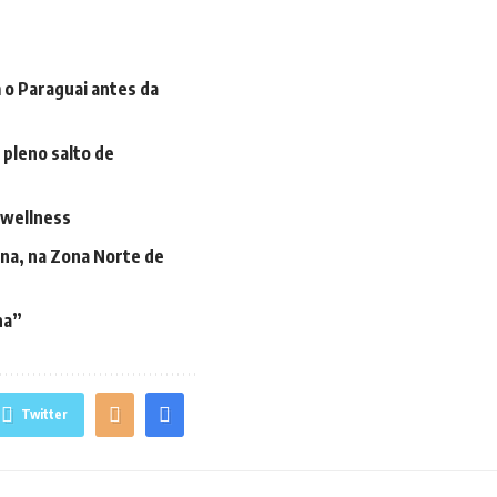
 o Paraguai antes da
 pleno salto de
 wellness
na, na Zona Norte de
na”
Twitter