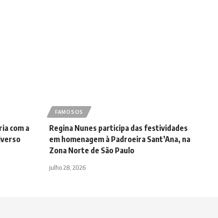
FAMOSOS
ria com a
Regina Nunes participa das festividades
iverso
em homenagem à Padroeira Sant’Ana, na
Zona Norte de São Paulo
julho 28, 2026