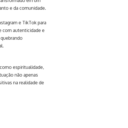
 transformado em um
santo e da comunidade.
Instagram e TikTok para
re com autenticidade e
, quebrando
l.
como espiritualidade,
 atuação não apenas
ivas na realidade de