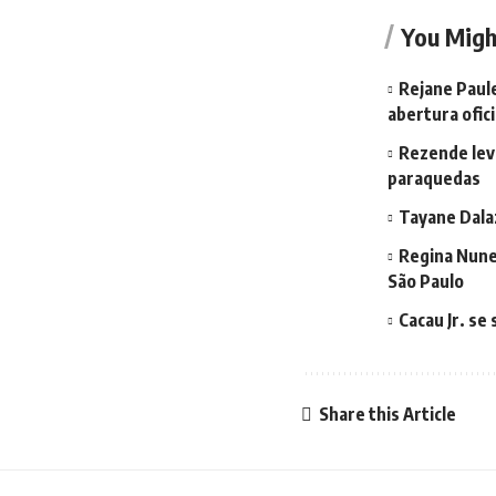
You Migh
Rejane Paule
abertura ofici
Rezende leva
paraquedas
Tayane Dala
Regina Nune
São Paulo
Cacau Jr. se
Share this Article