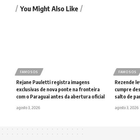
You Might Also Like
FAMOSOS
FAMOSOS
Rejane Pauletti registra imagens
Rezende lev
exclusivas de nova ponte na fronteira
cumpre des
com o Paraguai antes da abertura oficial
salto de p
agosto 3, 2026
agosto 3, 2026