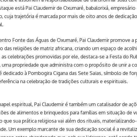
taque está Pai Claudemir de Oxumaré, babalorixá, empresário
, cuja trajetória é marcada por mais de oito anos de dedicação 
l.
Centro Fonte das Águas de Oxumaré, Pai Claudemir promove a 
o das religiões de matriz africana, criando um espaço de acol
re as celebrações promovidas por ele, destaca-se a Festa do Rub
 uma propriedade que administra com o propósito de unir a co
é dedicado à Pombogira Cigana das Sete Saias, símbolo de forç
ferência na celebração de tradições culturais e espirituais.
apel espiritual, Pai Claudemir é também um catalisador de açõe
ões de alimentos e brinquedos para famílias em situação de vu
que sua prática religiosa vai além dos rituais, materializand
ade. Um exemplo marcante de sua dedicação social é a revitali