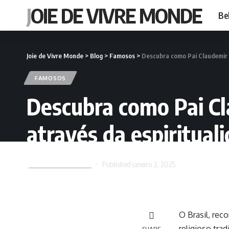
JOIE DE VIVRE MONDE
Be
Joie de Vivre Monde
>
Blog
>
Famosos
>
Descubra como Pai Claudemir 
FAMOSOS
Descubra como Pai Cl
através da espiritual
Joie de Vivre Monde
Published janeiro 2, 2025
O Brasil, reco
religioso tra