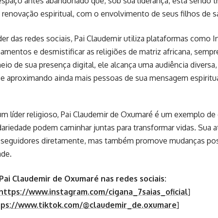
espaço antes abandonado que, sob sua liderança, está sendo
 renovação espiritual, com o envolvimento de seus filhos de 
er das redes sociais, Pai Claudemir utiliza plataformas como 
namentos e desmistificar as religiões de matriz africana, semp
meio de sua presença digital, ele alcança uma audiência diversa
 e aproximando ainda mais pessoas de sua mensagem espiritua
m líder religioso, Pai Claudemir de Oxumaré é um exemplo de 
idariedade podem caminhar juntas para transformar vidas. Sua
 seguidores diretamente, mas também promove mudanças posit
de.
ai Claudemir de Oxumaré nas redes sociais:
https://www.instagram.com/cigana_7saias_oficial
]
tps://www.tiktok.com/@claudemir_de.oxumare
]