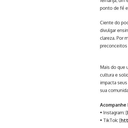
Iemanjá, um 
ponto de fé e
Ciente do pod
divulgar ensi
clareza. Por 
preconceitos
Mais do que u
cultura e sol
impacta seus
sua comunida
Acompanhe P
• Instagram: [
• TikTok: [
ht