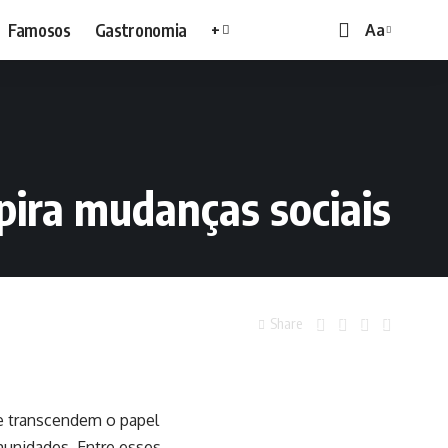
Famosos
Gastronomia
+
Aa
ira mudanças sociais
Share
que transcendem o papel
munidades. Entre esses