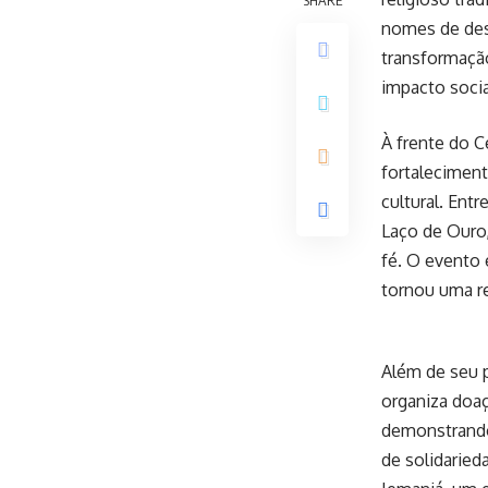
SHARE
nomes de des
transformação
impacto socia
À frente do 
fortaleciment
cultural. Ent
Laço de Ouro,
fé. O evento 
tornou uma re
Além de seu p
organiza doaç
demonstrando 
de solidaried