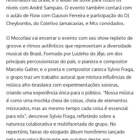
níveis com André Sampaio. O evento também contará com
o aulão de Flow com Clauson Ferreira e participação do DJ
Cheybombs, do Coletivo Jamaicaxias, e Mcs convidados.
O Mocofaia vai encerrar o evento com seu show repleto de
groove e ritmos autênticos que representam a diversidade
musical do Brasil. Formado por Luizinho do Jêje, um dos
principais percussionistas do país, o pianista e compositor
Marcelo Galter, e o poeta e compositor carioca Sylvio Fraga,
o grupo traz um trabalho autoral que mistura influências de
música afro-brasileira com experimentações sonoras,
criando uma experiência única para o público. “Nossa música
é como uma mochila cheia de coisas, cheia de elementos
misturados, mas ao mesmo tempo cada coisa é essencial
para nós”, descreve Sylvio Fraga, refletindo sobre a
natureza colaborativa e multifacetada do grupo. No
repertório, faixas do elogiado álbum homônimo lançado
pela gravadora Rocinante em outubro deste ano.