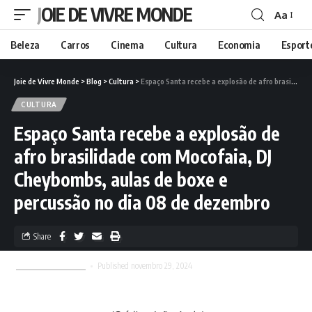
JOIE DE VIVRE MONDE
Aa
Beleza
Carros
Cinema
Cultura
Economia
Esport
Joie de Vivre Monde
>
Blog
>
Cultura
>
Espaço Santa recebe a explosão de afro brasilidade com Mocofaia, DJ Cheybombs, aulas de boxe e percussão no dia 08 de dezembro
CULTURA
Espaço Santa recebe a explosão de
afro brasilidade com Mocofaia, DJ
Cheybombs, aulas de boxe e
percussão no dia 08 de dezembro
Share
Joie de Vivre Monde
Published novembro 29, 2024