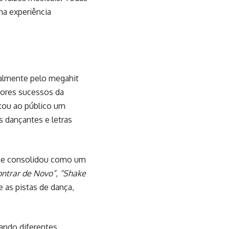
a experiência
nalmente pelo megahit
iores sucessos da
tou ao público um
s dançantes e letras
 se consolidou como um
ontrar de Novo”
,
“Shake
e as pistas de dança,
rando diferentes