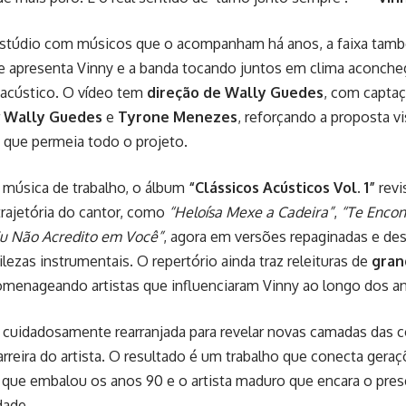
stúdio com músicos que o acompanham há anos, a faixa ta
ue apresenta Vinny e a banda tocando juntos em clima aconche
 acústico. O vídeo tem
direção de Wally Guedes
, com captaç
r
Wally Guedes
e
Tyrone Menezes
, reforçando a proposta vi
 que permeia todo o projeto.
 música de trabalho, o álbum
“Clássicos Acústicos Vol. 1”
revi
rajetória do cantor, como
“Heloísa Mexe a Cadeira”
,
“Te Encon
u Não Acredito em Você”
, agora em versões repaginadas e d
ilezas instrumentais. O repertório ainda traz releituras de
gran
omenageando artistas que influenciaram Vinny ao longo dos a
oi cuidadosamente rearranjada para revelar novas camadas das
rreira do artista. O resultado é um trabalho que conecta ger
 que embalou os anos 90 e o artista maduro que encara o pre
dade.