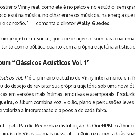
mostrar o Vinny real, como ele é no palco e no estúdio, sem g
oco está na música, no olhar entre os músicos, na energia que
e e conexão.” — comenta o diretor
Wally Guedes
.
é um
projeto sensorial
, que une imagem e som para criar uma
anto com o público quanto com a própria trajetória artística d
bum “Clássicos Acústicos Vol. 1”
sticos Vol. 1”
é o primeiro trabalho de Vinny inteiramente em 
u do desejo de revisitar sua própria trajetória sob uma nova ó
icas em versões mais íntimas, emotivas e atemporais. Produzi
ueira
, o álbum combina voz, violão, piano e percussões leves 
 valoriza a interpretação e a poesia de cada faixa.
nto pela
Pacific Records
e distribuição da
OneRPM
, o álbum 
carreira de Vinny — mais pessoal, orgânica e conectada às sua