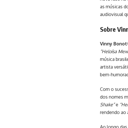
as músicas d
audiovisual qu
Sobre Vin
Vinny Bonot
“Heloísa Mex
música brasil
artista versá
bem-humorad
Com o sucess
dos nomes ma
Shake”
e
“He
rendendo ao a
Ao longo das 