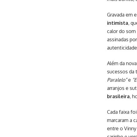
Gravada em e
intimista
, q
calor do som
assinadas po
autenticidade
Além da nova
sucessos da t
Paralelo”
e
“E
arranjos e sut
brasileira
, h
Cada faixa f
marcaram a ca
entre o Vinny
carinho e ver