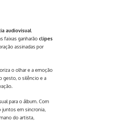
ia audiovisual
as faixas ganharão
clipes
loração assinadas por
oriza o olhar e a emoção
 gesto, o silêncio e a
vação.
sual para o álbum. Com
 juntos em sincronia,
umano do artista,