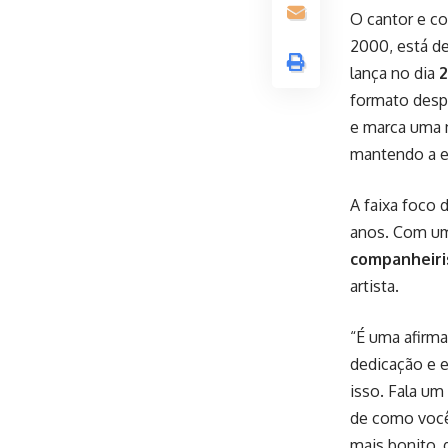
O cantor e c
2000, está de
lança no dia
2
formato desp
e marca uma 
mantendo a e
A faixa foco 
anos. Com um
companheiri
artista.
“É uma afirm
dedicação e 
isso. Fala um
de como você
mais bonito, 