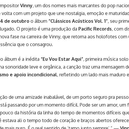
ompositor
Vinny
, um dos nomes mais marcantes do pop nacion
 volta com um projeto que une nostalgia, emoção e maturidade 
4 de outubro
o álbum
“Clássicos Acústicos Vol. 1”
, seu prim
lugado. O projeto é uma produção da
Pacific Records
, com di
nova fase na carreira de Vinny, que retorna aos holofotes co
ssência que o consagrou.
do álbum é a inédita
“Eu Vou Estar Aqui”
, primeira música sol
a sonoridade leve e orgânica, a canção traz uma mensagem 
smo e apoio incondicional
, refletindo um lado mais maduro e
ação de uma amizade inabalável, de um porto seguro pra pess
está passando por um momento difícil. Pode ser um amor, um 
 pouco da história da linha do tempo de momentos difíceis q
 estava ali o tempo todo de coração e braços abertos oferec
de mais puro. É o real sentido de ‘tamo junto sempre’.” —
Vin