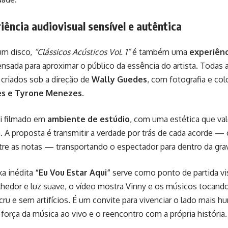
ência audiovisual sensível e autêntica
um disco,
“Clássicos Acústicos Vol. 1”
é também uma
experiênc
ensada para aproximar o público da essência do artista. Todas 
, criados sob a direção de
Wally Guedes
, com fotografia e co
es e Tyrone Menezes
.
oi filmado em
ambiente de estúdio
, com uma estética que val
 A proposta é transmitir a verdade por trás de cada acorde — o
tre as notas — transportando o espectador para dentro da gra
xa inédita
“Eu Vou Estar Aqui”
serve como ponto de partida vi
hedor e luz suave, o vídeo mostra Vinny e os músicos tocando
cru e sem artifícios. É um convite para vivenciar o lado mais h
força da música ao vivo e o reencontro com a própria história.