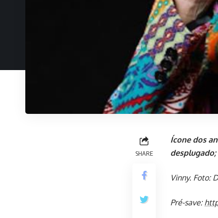
Ícone dos an
desplugado; 
SHARE
Vinny. Foto: 
Pré-save:
htt