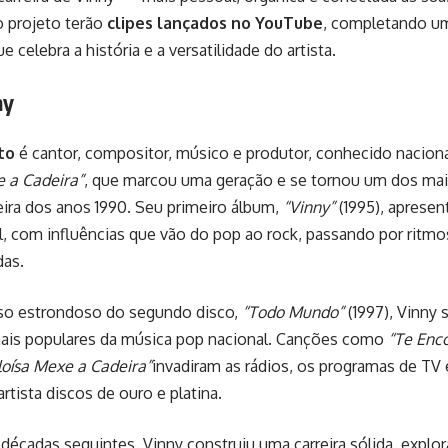
o projeto terão
clipes lançados no YouTube
, completando um
e celebra a história e a versatilidade do artista.
ny
to
é cantor, compositor, músico e produtor, conhecido nacio
e a Cadeira”
, que marcou uma geração e se tornou um dos ma
eira dos anos 1990. Seu primeiro álbum,
“Vinny”
(1995), apresen
til, com influências que vão do pop ao rock, passando por ritmo
as.
o estrondoso do segundo disco,
“Todo Mundo”
(1997), Vinny
is populares da música pop nacional. Canções como
“Te Enc
loísa Mexe a Cadeira”
invadiram as rádios, os programas de TV 
rtista discos de ouro e platina.
décadas seguintes, Vinny construiu uma carreira sólida, explo