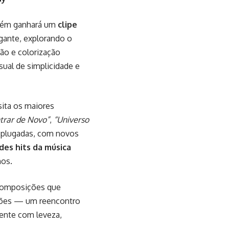
mbém ganhará um
clipe
gante, explorando o
ão e colorização
sual de simplicidade e
sita os maiores
trar de Novo”
,
“Universo
esplugadas, com novos
des hits da música
nos.
 composições que
ações — um reencontro
sente com leveza,