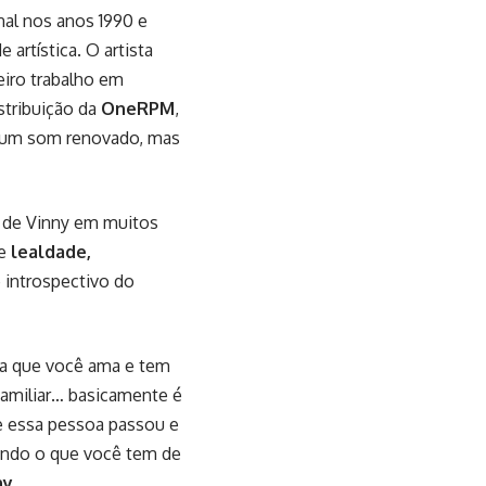
al nos anos 1990 e
artística. O artista
eiro trabalho em
stribuição da
OneRPM
,
m um som renovado, mas
o de Vinny em muitos
de
lealdade,
 introspectivo do
oa que você ama e tem
familiar… basicamente é
ue essa pessoa passou e
endo o que você tem de
ny