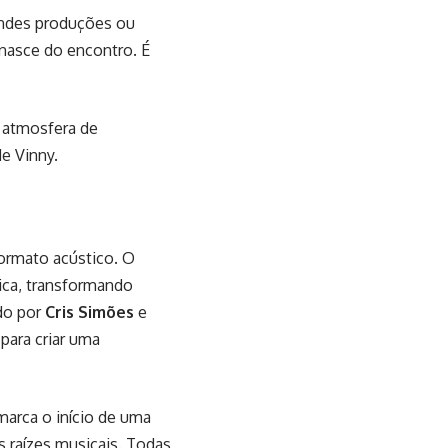
randes produções ou
 nasce do encontro. É
 atmosfera de
e Vinny.
formato acústico. O
tica, transformando
do por
Cris Simões
e
para criar uma
marca o início de uma
s raízes musicais. Todas