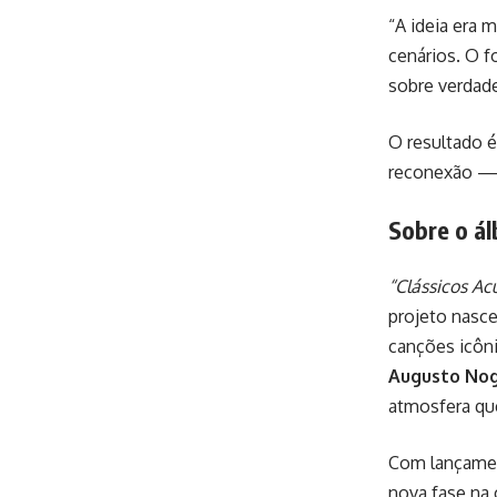
“A ideia era 
cenários. O f
sobre verdad
O resultado 
reconexão — t
Sobre o ál
“Clássicos Acú
projeto nasce
canções icôn
Augusto Nog
atmosfera que
Com lançame
nova fase na 