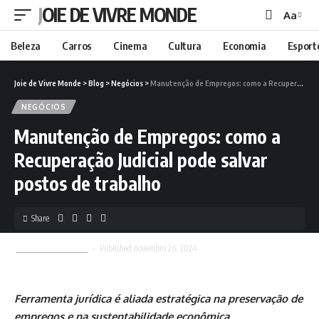
JOIE DE VIVRE MONDE
Aa
Beleza
Carros
Cinema
Cultura
Economia
Esport
Joie de Vivre Monde
>
Blog
>
Negócios
>
Manutenção de Empregos: como a Recuperação Judicial pode salvar postos de trabalho
NEGÓCIOS
Manutenção de Empregos: como a
Recuperação Judicial pode salvar
postos de trabalho
Share
Joie de Vivre Monde
Published novembro 26, 2024
Ferramenta jurídica é aliada estratégica na preservação de
empregos e na sustentabilidade econômica