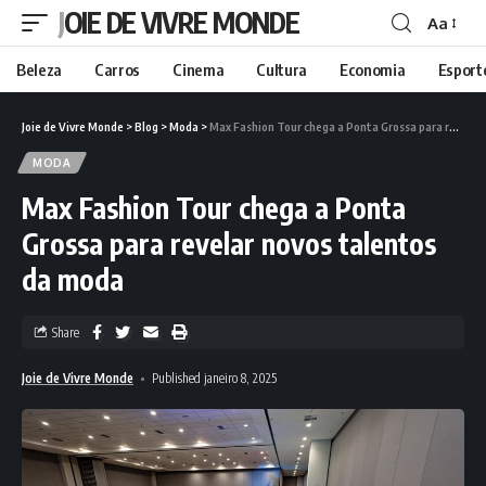
JOIE DE VIVRE MONDE
Aa
Beleza
Carros
Cinema
Cultura
Economia
Esport
Joie de Vivre Monde
>
Blog
>
Moda
>
Max Fashion Tour chega a Ponta Grossa para revelar novos talentos da moda
MODA
Max Fashion Tour chega a Ponta
Grossa para revelar novos talentos
da moda
Share
Joie de Vivre Monde
Published janeiro 8, 2025