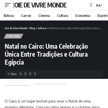
JOIE DE VIVRE MONDE
Aa
Beleza
Carros
Cinema
Cultura
Economia
Esport
Joie de Vivre Monde
>
Blog
>
Cultura
>
Natal no Cairo: Uma Celebração Única Entre Tradições e Cultura Egípcia
CULTURA
Natal no Cairo: Uma Celebração
Única Entre Tradições e Cultura
Egípcia
Share
Joie de Vivre Monde
Published dezembro 12, 2024
O Cairo é um lugar incrível para viver o Natal de uma
maneira diferente. Com um clima ameno e o charme único