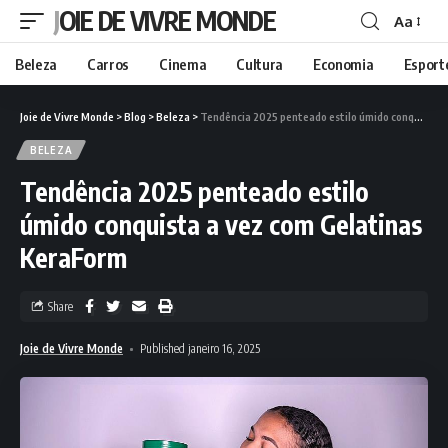
JOIE DE VIVRE MONDE
Aa
Beleza
Carros
Cinema
Cultura
Economia
Esport
Joie de Vivre Monde
>
Blog
>
Beleza
>
Tendência 2025 penteado estilo úmido conquista a vez com Gelatinas KeraForm
BELEZA
Tendência 2025 penteado estilo
úmido conquista a vez com Gelatinas
KeraForm
Share
Joie de Vivre Monde
Published janeiro 16, 2025