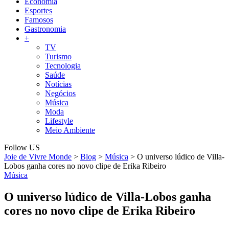
Economia
Esportes
Famosos
Gastronomia
+
TV
Turismo
Tecnologia
Saúde
Notícias
Negócios
Música
Moda
Lifestyle
Meio Ambiente
Follow US
Joie de Vivre Monde
>
Blog
>
Música
>
O universo lúdico de Villa-
Lobos ganha cores no novo clipe de Erika Ribeiro
Música
O universo lúdico de Villa-Lobos ganha
cores no novo clipe de Erika Ribeiro