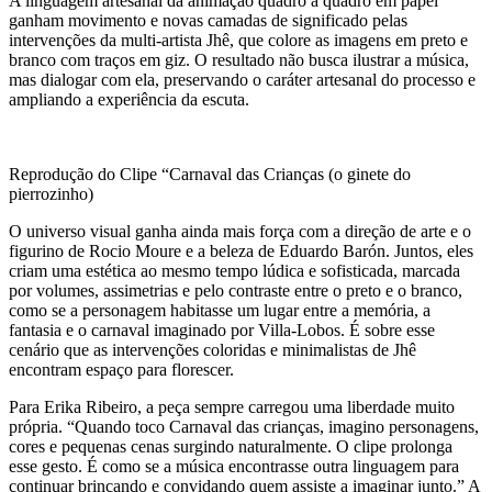
A linguagem artesanal da animação quadro a quadro em papel
ganham movimento e novas camadas de significado pelas
intervenções da multi-artista Jhê, que colore as imagens em preto e
branco com traços em giz. O resultado não busca ilustrar a música,
mas dialogar com ela, preservando o caráter artesanal do processo e
ampliando a experiência da escuta.
Reprodução do Clipe “Carnaval das Crianças (o ginete do
pierrozinho)
O universo visual ganha ainda mais força com a direção de arte e o
figurino de Rocio Moure e a beleza de Eduardo Barón. Juntos, eles
criam uma estética ao mesmo tempo lúdica e sofisticada, marcada
por volumes, assimetrias e pelo contraste entre o preto e o branco,
como se a personagem habitasse um lugar entre a memória, a
fantasia e o carnaval imaginado por Villa-Lobos. É sobre esse
cenário que as intervenções coloridas e minimalistas de Jhê
encontram espaço para florescer.
Para Erika Ribeiro, a peça sempre carregou uma liberdade muito
própria. “Quando toco Carnaval das crianças, imagino personagens,
cores e pequenas cenas surgindo naturalmente. O clipe prolonga
esse gesto. É como se a música encontrasse outra linguagem para
continuar brincando e convidando quem assiste a imaginar junto.” A