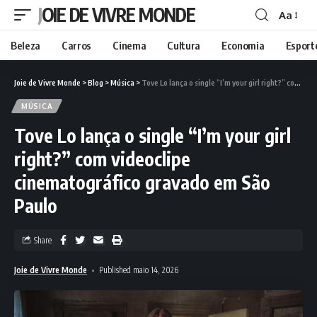
JOIE DE VIVRE MONDE
Aa
Beleza
Carros
Cinema
Cultura
Economia
Esport
Joie de Vivre Monde
>
Blog
>
Música
>
Tove Lo lança o single “I’m your girl right?” com videoclipe cinematográfico gravado em São Paulo
MÚSICA
Tove Lo lança o single “I’m your girl
right?” com videoclipe
cinematográfico gravado em São
Paulo
Share
Joie de Vivre Monde
Published maio 14, 2026