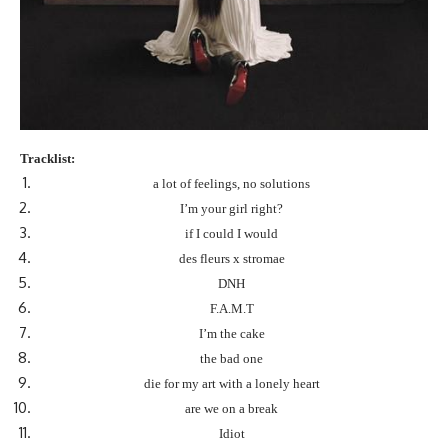
Tracklist:
a lot of feelings, no solutions
I’m your girl right?
if I could I would
des fleurs x stromae
DNH
F.A.M.T
I’m the cake
the bad one
die for my art with a lonely heart
are we on a break
Idiot