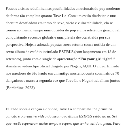
Poucos artistas redefiniram as possibilidades emocionais do pop moderno
de forma tão completa quanto
Tove Lo
. Com um estilo diarístico e uma
abertura desafiadora em torno de sexo, vício e vulnerabilidade, ela se
tornou ao mesmo tempo uma outsider do pop e uma referência geracional,
conquistando sucessos globais e uma plateia devota atraída por sua
perspectiva. Hoje, a adorada popstar sueca retorna com a notícia de um
sexto álbum de estúdio intitulado
ESTRUS
(com lançamento em 18 de
setembro), junto com o single de apresentação
“I’m your girl right?.”
Assista ao videoclipe oficial dirigido por Nogari, AQUI. O vídeo, filmado
nos arredores de São Paulo em um antigo mosteiro, conta com mais de 70
dançarinos e marca a segunda vez que Tove Lo e Nogari trabalham juntos
(Borderline, 2023).
Falando sobre a canção e o vídeo, Tove Lo compartilha: “
A primeira
canção e o primeiro vídeo do meu novo álbum ESTRUS estão no ar. Sei
que vocês esperaram muito tempo e espero que tenha valido a pena. Para