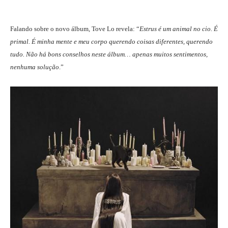
Falando sobre o novo álbum, Tove Lo revela: “
Estrus é um animal no cio. É
primal. É minha mente e meu corpo querendo coisas diferentes, querendo
tudo. Não há bons conselhos neste álbum… apenas muitos sentimentos,
nenhuma solução
.”