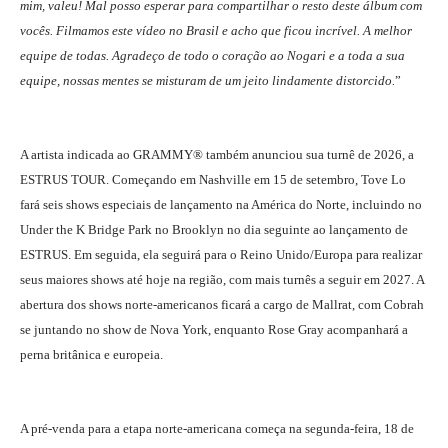
mim, valeu! Mal posso esperar para compartilhar o resto deste álbum com
vocês. Filmamos este vídeo no Brasil e acho que ficou incrível. A melhor
equipe de todas. Agradeço de todo o coração ao Nogari e a toda a sua
equipe, nossas mentes se misturam de um jeito lindamente distorcido.
”
A artista indicada ao GRAMMY® também anunciou sua turnê de 2026, a
ESTRUS TOUR. Começando em Nashville em 15 de setembro, Tove Lo
fará seis shows especiais de lançamento na América do Norte, incluindo no
Under the K Bridge Park no Brooklyn no dia seguinte ao lançamento de
ESTRUS. Em seguida, ela seguirá para o Reino Unido/Europa para realizar
seus maiores shows até hoje na região, com mais turnês a seguir em 2027. A
abertura dos shows norte-americanos ficará a cargo de Mallrat, com Cobrah
se juntando no show de Nova York, enquanto Rose Gray acompanhará a
perna britânica e europeia.
A pré-venda para a etapa norte-americana começa na segunda-feira, 18 de