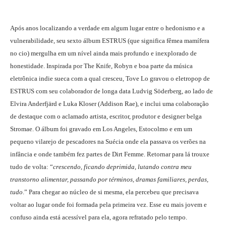
Após anos localizando a verdade em algum lugar entre o hedonismo e a
vulnerabilidade, seu sexto álbum ESTRUS (que significa fêmea mamífera
no cio) mergulha em um nível ainda mais profundo e inexplorado de
honestidade. Inspirada por The Knife, Robyn e boa parte da música
eletrônica indie sueca com a qual cresceu, Tove Lo gravou o eletropop de
ESTRUS com seu colaborador de longa data Ludvig Söderberg, ao lado de
Elvira Anderfjärd e Luka Kloser (Addison Rae), e inclui uma colaboração
de destaque com o aclamado artista, escritor, produtor e designer belga
Stromae. O álbum foi gravado em Los Angeles, Estocolmo e em um
pequeno vilarejo de pescadores na Suécia onde ela passava os verões na
infância e onde também fez partes de Dirt Femme. Retornar para lá trouxe
tudo de volta: “
crescendo, ficando deprimida, lutando contra meu
transtorno alimentar, passando por términos, dramas familiares, perdas,
tudo
.” Para chegar ao núcleo de si mesma, ela percebeu que precisava
voltar ao lugar onde foi formada pela primeira vez. Esse eu mais jovem e
confuso ainda está acessível para ela, agora refratado pelo tempo.