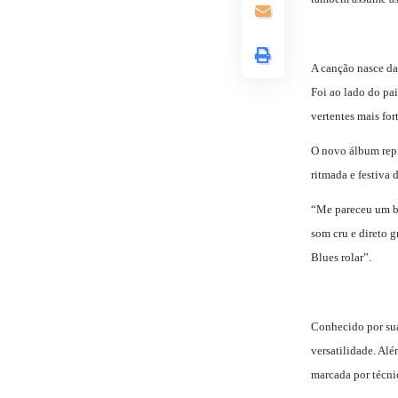
A canção nasce da
Foi ao lado do pa
vertentes mais for
O novo álbum repr
ritmada e festiva 
“Me pareceu um bo
som cru e direto 
Blues rolar”.
Conhecido por sua 
versatilidade. Al
marcada por técni