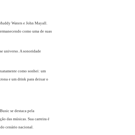
 Muddy Waters e John Mayall.
, permanecendo como uma de suas
se universo. A sonoridade
, exatamente como sonhei: um
trona e um drink para deixar o
 Busic se destaca pela
ção das músicas. Sua carreira é
 do cenário nacional.