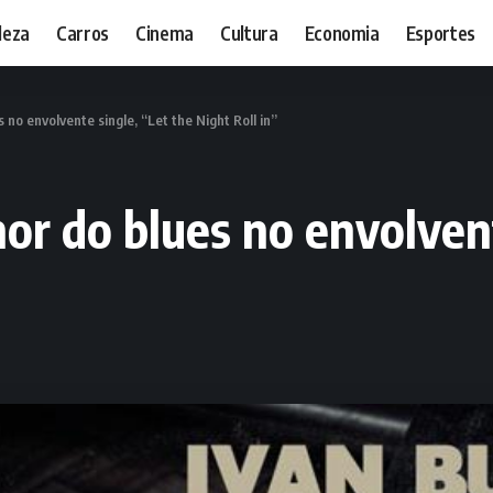
leza
Carros
Cinema
Cultura
Economia
Esportes
 no envolvente single, “Let the Night Roll in”
hor do blues no envolven