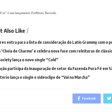
ll in” é um lançamento ForMusic Records.
t Also Like
ares entra para a lista de consideração do Latin Grammy com o p
a ‘Cheia de Charme’ e celebra nova fase com releituras de clássi
ociety lança o novo single “Cold”
ação participa da inauguração de setor da Fazenda Pura Fé em S
erio lança o single e videoclipe de “Vai na Marcha”
Facebook