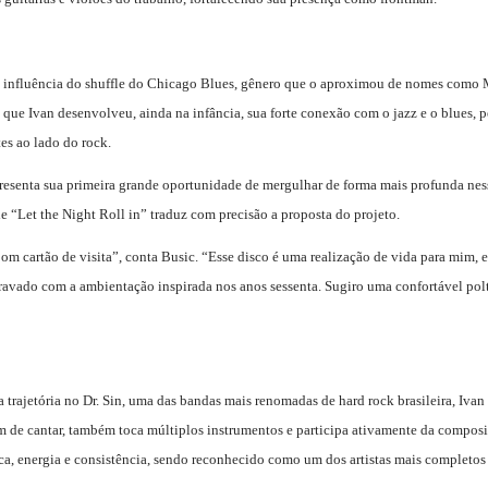
 influência do shuffle do Chicago Blues, gênero que o aproximou de nomes como
i que Ivan desenvolveu, ainda na infância, sua forte conexão com o jazz e o blues
tes ao lado do rock.
esenta sua primeira grande oportunidade de mergulhar de forma mais profunda nes
de
“Let the Night Roll in”
traduz com precisão a proposta do projeto.
m cartão de visita”, conta Busic. “Esse disco é uma realização de vida para mim
gravado com a ambientação inspirada nos anos sessenta. Sugiro uma confortável pol
trajetória no Dr. Sin, uma das bandas mais renomadas de hard rock brasileira, Ivan
ém de cantar, também toca múltiplos instrumentos e participa ativamente da composi
ca, energia e consistência, sendo reconhecido como um dos artistas mais completos