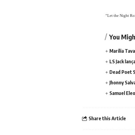
“Let the Night Ro
You Migh
Marília Tav
LS Jack lanç
Dead Poet S
Jhonny Salv
Samuel Eleot
Share this Article