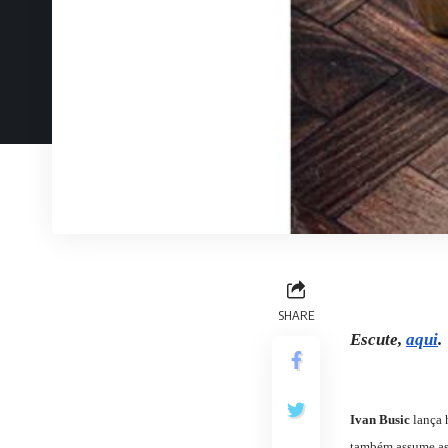
SHARE
Escute,
aqui
.
Ivan Busic
lança 
também assume as 