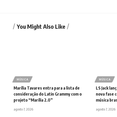
You Might Also Like
MÚSICA
MÚSICA
Marília Tavares entra para a lista de
LS Jack lan
consideração do Latin Grammy com o
nova fase c
projeto “Marília 2.0”
música bras
agosto 7, 2026
agosto 7, 2026